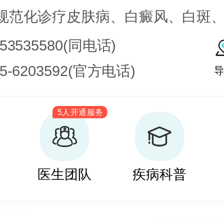
规范化诊疗皮肤病、白癜风、白斑
皮肤病科常见病、多发病、疑难病
753535580(同电话)
化学疗法、窄波紫外线、308准分子
35-6203592(官方电话)
导
治疗，比如氮芥乙醇、复方卡力孜
5人开通服务
疗白癜风，包括自体表皮移植、微
培养黑素细胞移植等。
医生团队
疾病科普