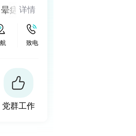
、晕痣的医
详情
的诊治，尤
激光以及
航
致电
然酊等，以
小皮片移
党群工作