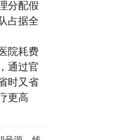
理分配假
队占据全
医院耗费
，通过官
省时又省
疗更高
期号源，线