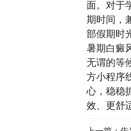
面。对于
期时间，
部假期时
暑期白癜
无谓的等
方小程序
心，稳稳
效、更舒
上一篇：
告