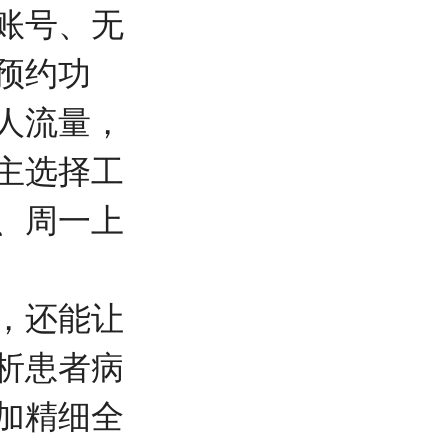
账号、无
预约功
人流量，
主选择工
、周一上
，还能让
析患者病
加精细全