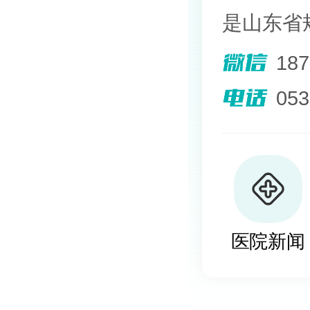
是山东省
院。熟悉
18
其擅长光
05
外用药物
及移植治
植、自体
医院新闻