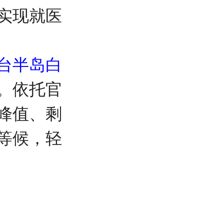
实现就医
台半岛白
。依托官
峰值、剩
等候，轻