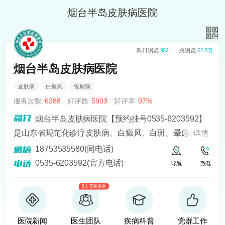
烟台半岛皮肤病医院
昨日浏览
982
总浏览
62.3万
烟台半岛皮肤病医院
皮肤病
白癜风
银屑病
服务次数
6288
好评数
5903
好评率
97%
烟台半岛皮肤病医院【预约挂号0535-6203592】
是山东省规范化诊疗皮肤病、白癜风、白斑、晕痣的医
详情
院。熟悉皮肤病科常见病、多发病、疑难病的诊治，尤
18753535580(同电话)
其擅长光化学疗法、窄波紫外线、308准分子激光以及外
0535-6203592(官方电话)
导航
致电
用药物治疗，比如氮芥乙醇、复方卡力孜然酊等，以及
5人开通服务
移植治疗白癜风，包括自体表皮移植、微小皮片移植、
自体培养黑素细胞移植等。
医院新闻
医生团队
疾病科普
党群工作