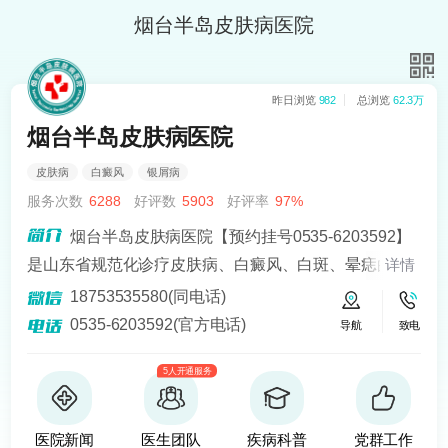
烟台半岛皮肤病医院
昨日浏览
982
总浏览
62.3万
烟台半岛皮肤病医院
皮肤病
白癜风
银屑病
服务次数
6288
好评数
5903
好评率
97%
烟台半岛皮肤病医院【预约挂号0535-6203592】
是山东省规范化诊疗皮肤病、白癜风、白斑、晕痣的医
详情
院。熟悉皮肤病科常见病、多发病、疑难病的诊治，尤
18753535580(同电话)
其擅长光化学疗法、窄波紫外线、308准分子激光以及外
0535-6203592(官方电话)
导航
致电
用药物治疗，比如氮芥乙醇、复方卡力孜然酊等，以及
5人开通服务
移植治疗白癜风，包括自体表皮移植、微小皮片移植、
自体培养黑素细胞移植等。
医院新闻
医生团队
疾病科普
党群工作