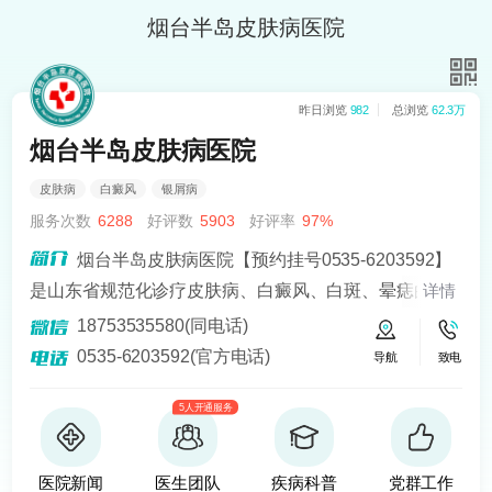
烟台半岛皮肤病医院
昨日浏览
982
总浏览
62.3万
烟台半岛皮肤病医院
皮肤病
白癜风
银屑病
服务次数
6288
好评数
5903
好评率
97%
烟台半岛皮肤病医院【预约挂号0535-6203592】
是山东省规范化诊疗皮肤病、白癜风、白斑、晕痣的医
详情
院。熟悉皮肤病科常见病、多发病、疑难病的诊治，尤
18753535580(同电话)
其擅长光化学疗法、窄波紫外线、308准分子激光以及外
0535-6203592(官方电话)
导航
致电
用药物治疗，比如氮芥乙醇、复方卡力孜然酊等，以及
5人开通服务
移植治疗白癜风，包括自体表皮移植、微小皮片移植、
自体培养黑素细胞移植等。
医院新闻
医生团队
疾病科普
党群工作