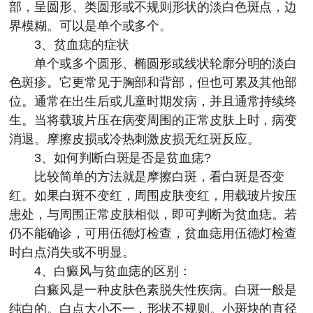
部，呈圆形、类圆形或不规则形状的淡白色斑点，边
界模糊。可以是单个或多个。
3、贫血痣的症状
单个或多个圆形、椭圆形或线状轮廓分明的淡白
色斑疹。它更常见于胸部和背部，但也可累及其他部
位。通常在出生后或儿童时期发病，并且通常持续终
生。当将载玻片压在病变周围的正常皮肤上时，病变
消退。摩擦皮损或冷热刺激皮损无红斑反应。
3、如何判断白斑是否是贫血痣?
比较简单的方法就是摩擦白斑，看白斑是否变
红。如果白斑不变红，周围皮肤变红，用载玻片按压
患处，与周围正常皮肤相似，即可判断为贫血痣。若
仍不能确诊，可用伍德灯检查，贫血痣用伍德灯检查
时白点消失或不明显。
4、白癜风与贫血痣的区别：
白癜风是一种皮肤色素脱失性疾病。白斑一般是
纯白的。白点大小不一，形状不规则。小斑块的直径