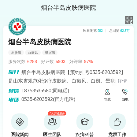
烟台半岛皮肤病医院
昨日浏览
982
总浏览
62.3万
烟台半岛皮肤病医院
皮肤病
白癜风
银屑病
服务次数
6288
好评数
5903
好评率
97%
烟台半岛皮肤病医院【预约挂号0535-6203592】
是山东省规范化诊疗皮肤病、白癜风、白斑、晕痣的医
详情
院。熟悉皮肤病科常见病、多发病、疑难病的诊治，尤
18753535580(同电话)
其擅长光化学疗法、窄波紫外线、308准分子激光以及外
0535-6203592(官方电话)
导航
致电
用药物治疗，比如氮芥乙醇、复方卡力孜然酊等，以及
5人开通服务
移植治疗白癜风，包括自体表皮移植、微小皮片移植、
自体培养黑素细胞移植等。
医院新闻
医生团队
疾病科普
党群工作