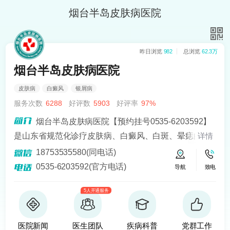
烟台半岛皮肤病医院
昨日浏览
982
总浏览
62.3万
烟台半岛皮肤病医院
皮肤病
白癜风
银屑病
服务次数
6288
好评数
5903
好评率
97%
烟台半岛皮肤病医院【预约挂号0535-6203592】
是山东省规范化诊疗皮肤病、白癜风、白斑、晕痣的医
详情
院。熟悉皮肤病科常见病、多发病、疑难病的诊治，尤
18753535580(同电话)
其擅长光化学疗法、窄波紫外线、308准分子激光以及外
0535-6203592(官方电话)
导航
致电
用药物治疗，比如氮芥乙醇、复方卡力孜然酊等，以及
5人开通服务
移植治疗白癜风，包括自体表皮移植、微小皮片移植、
自体培养黑素细胞移植等。
医院新闻
医生团队
疾病科普
党群工作