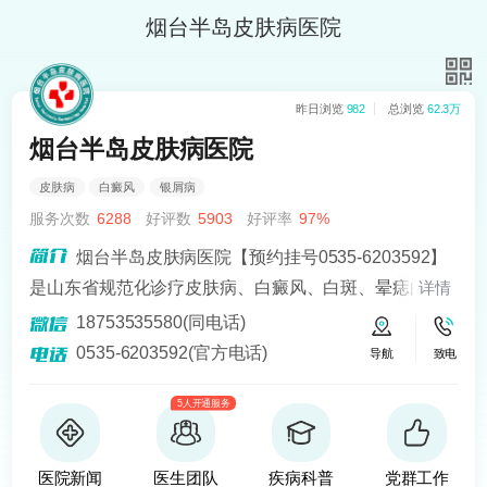
烟台半岛皮肤病医院
昨日浏览
982
总浏览
62.3万
烟台半岛皮肤病医院
皮肤病
白癜风
银屑病
服务次数
6288
好评数
5903
好评率
97%
烟台半岛皮肤病医院【预约挂号0535-6203592】
是山东省规范化诊疗皮肤病、白癜风、白斑、晕痣的医
详情
院。熟悉皮肤病科常见病、多发病、疑难病的诊治，尤
18753535580(同电话)
其擅长光化学疗法、窄波紫外线、308准分子激光以及外
0535-6203592(官方电话)
导航
致电
用药物治疗，比如氮芥乙醇、复方卡力孜然酊等，以及
5人开通服务
移植治疗白癜风，包括自体表皮移植、微小皮片移植、
自体培养黑素细胞移植等。
医院新闻
医生团队
疾病科普
党群工作