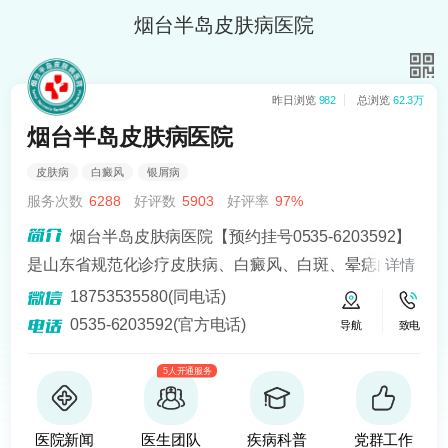
烟台半岛皮肤病医院
昨日浏览
982
总浏览
62.3万
烟台半岛皮肤病医院
皮肤病
白癜风
银屑病
服务次数
6288
好评数
5903
好评率
97%
烟台半岛皮肤病医院【预约挂号0535-6203592】
是山东省规范化诊疗皮肤病、白癜风、白斑、晕痣的医
详情
院。熟悉皮肤病科常见病、多发病、疑难病的诊治，尤
18753535580(同电话)
其擅长光化学疗法、窄波紫外线、308准分子激光以及外
0535-6203592(官方电话)
导航
致电
用药物治疗，比如氮芥乙醇、复方卡力孜然酊等，以及
5人开通服务
移植治疗白癜风，包括自体表皮移植、微小皮片移植、
自体培养黑素细胞移植等。
医院新闻
医生团队
疾病科普
党群工作