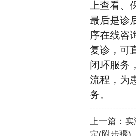
上查看、
最后是诊
序在线咨
复诊，可
闭环服务
流程，为
务。
上一篇：
实
定(附步骤)