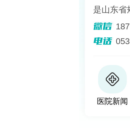
是山东省
院。熟悉
18
其擅长光
05
外用药物
及移植治
植、自体
医院新闻