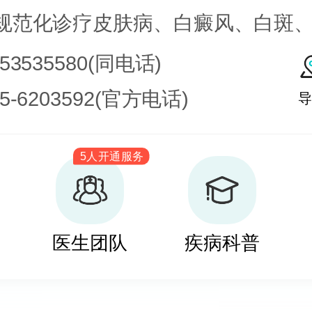
规范化诊疗皮肤病、白癜风、白斑
皮肤病科常见病、多发病、疑难病
753535580(同电话)
化学疗法、窄波紫外线、308准分子
35-6203592(官方电话)
导
治疗，比如氮芥乙醇、复方卡力孜
5人开通服务
疗白癜风，包括自体表皮移植、微
培养黑素细胞移植等。
医生团队
疾病科普