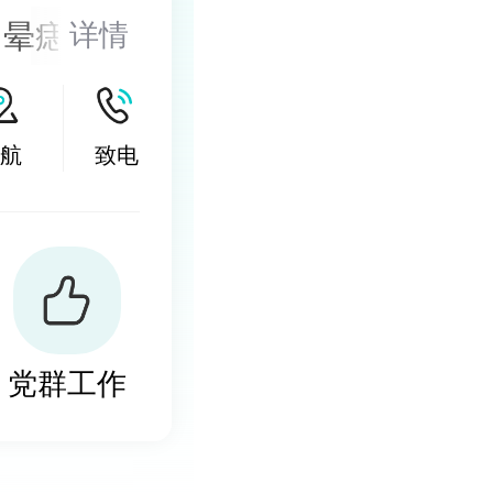
、晕痣的医
详情
的诊治，尤
激光以及
航
致电
然酊等，以
小皮片移
党群工作