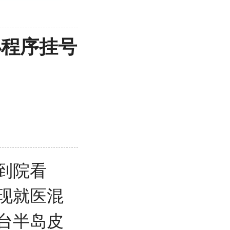
小程序挂号
到院看
现就医混
台半岛皮