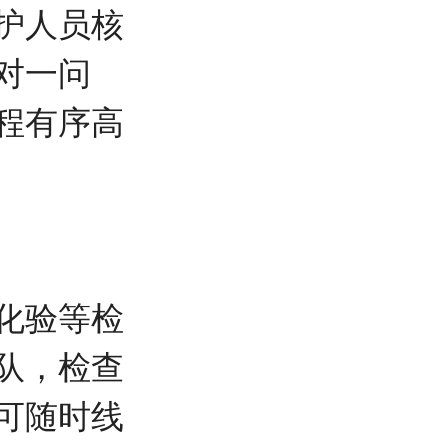
护人员核
对一问
程有序高
化验等检
队，检查
可随时线