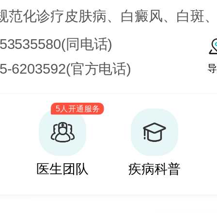
规范化诊疗皮肤病、白癜风、白斑
皮肤病科常见病、多发病、疑难病
753535580(同电话)
化学疗法、窄波紫外线、308准分子
35-6203592(官方电话)
导
治疗，比如氮芥乙醇、复方卡力孜
5人开通服务
疗白癜风，包括自体表皮移植、微
培养黑素细胞移植等。
医生团队
疾病科普