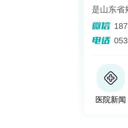
是山东省
院。熟悉
18
其擅长光
05
外用药物
及移植治
植、自体
医院新闻