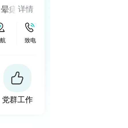
、晕痣的医
详情
的诊治，尤
激光以及
航
致电
然酊等，以
小皮片移
党群工作