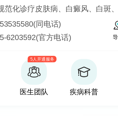
规范化诊疗皮肤病、白癜风、白斑
皮肤病科常见病、多发病、疑难病
753535580(同电话)
化学疗法、窄波紫外线、308准分子
35-6203592(官方电话)
导
治疗，比如氮芥乙醇、复方卡力孜
5人开通服务
疗白癜风，包括自体表皮移植、微
培养黑素细胞移植等。
医生团队
疾病科普