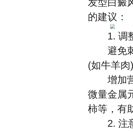
发型白癜
的建议：
1. 调
避免刺激
(如牛羊肉
增加营养
微量金属
柿等，有
2. 注