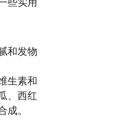
一些实用
腻和发物
维生素和
瓜、西红
合成。