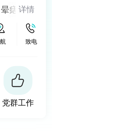
、晕痣的医
详情
的诊治，尤
激光以及
航
致电
然酊等，以
小皮片移
党群工作