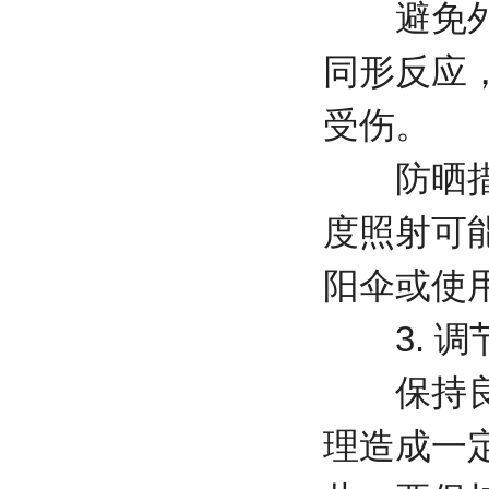
避免外伤
同形反应
受伤。
防晒措施
度照射可
阳伞或使
3. 调
保持良好
理造成一