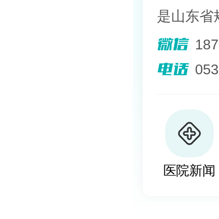
是山东省
院。熟悉
18
其擅长光
05
外用药物
及移植治
植、自体
医院新闻