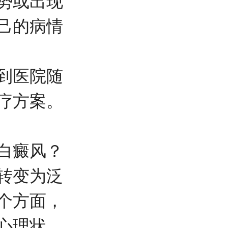
势或出现
己的病情
到医院随
疗方案。
白癜风？
转变为泛
个方面，
心理状