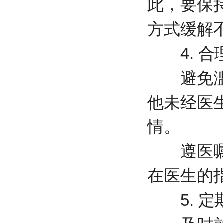
此，要保
方式缓解
4. 合
避免滥用
他未经医
情。
遵医嘱用
在医生的
5. 定