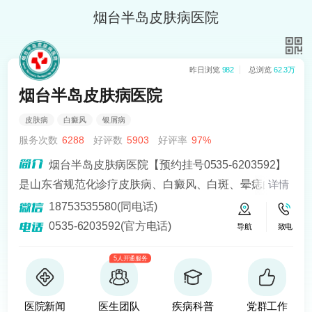
烟台半岛皮肤病医院
昨日浏览
982
总浏览
62.3万
烟台半岛皮肤病医院
皮肤病
白癜风
银屑病
服务次数
6288
好评数
5903
好评率
97%
烟台半岛皮肤病医院【预约挂号0535-6203592】
是山东省规范化诊疗皮肤病、白癜风、白斑、晕痣的医
详情
院。熟悉皮肤病科常见病、多发病、疑难病的诊治，尤
18753535580(同电话)
其擅长光化学疗法、窄波紫外线、308准分子激光以及外
0535-6203592(官方电话)
导航
致电
用药物治疗，比如氮芥乙醇、复方卡力孜然酊等，以及
5人开通服务
移植治疗白癜风，包括自体表皮移植、微小皮片移植、
自体培养黑素细胞移植等。
医院新闻
医生团队
疾病科普
党群工作