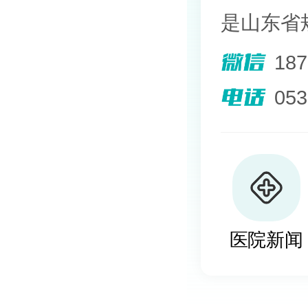
是山东省
院。熟悉
18
其擅长光
05
外用药物
及移植治
植、自体
医院新闻