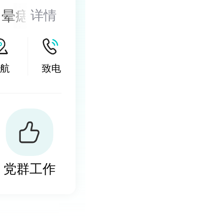
、晕痣的医
详情
的诊治，尤
激光以及
航
致电
然酊等，以
小皮片移
党群工作