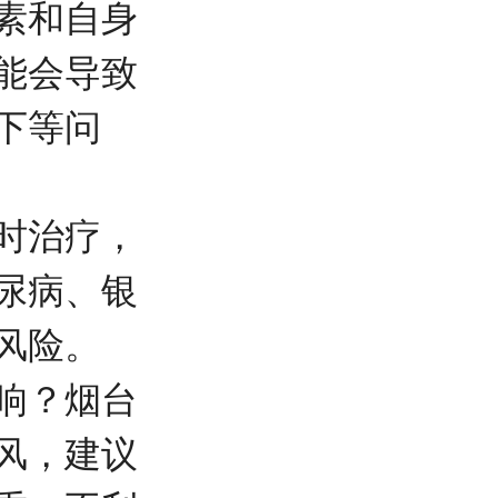
素和自身
能会导致
下等问
时治疗，
尿病、银
风险。
响？
烟台
风，建议