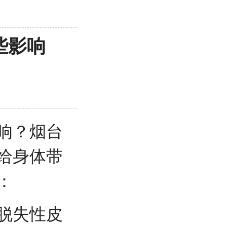
些影响
响？
烟台
给身体带
：
脱失性皮