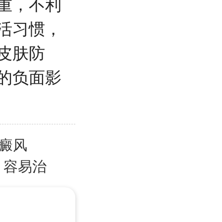
重，不利
活习惯，
皮肤防
的负面影
白癜风
，容易治