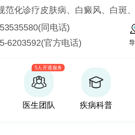
规范化诊疗皮肤病、白癜风、白斑
皮肤病科常见病、多发病、疑难病
753535580(同电话)
化学疗法、窄波紫外线、308准分子
35-6203592(官方电话)
导
治疗，比如氮芥乙醇、复方卡力孜
5人开通服务
疗白癜风，包括自体表皮移植、微
培养黑素细胞移植等。
医生团队
疾病科普