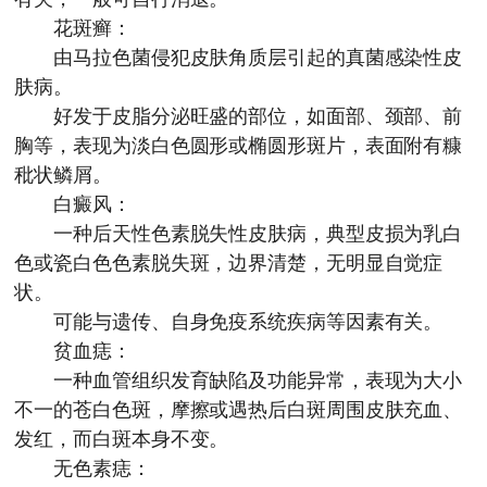
花斑癣：
由马拉色菌侵犯皮肤角质层引起的真菌感染性皮
肤病。
好发于皮脂分泌旺盛的部位，如面部、颈部、前
胸等，表现为淡白色圆形或椭圆形斑片，表面附有糠
秕状鳞屑。
白癜风：
一种后天性色素脱失性皮肤病，典型皮损为乳白
色或瓷白色色素脱失斑，边界清楚，无明显自觉症
状。
可能与遗传、自身免疫系统疾病等因素有关。
贫血痣：
一种血管组织发育缺陷及功能异常，表现为大小
不一的苍白色斑，摩擦或遇热后白斑周围皮肤充血、
发红，而白斑本身不变。
无色素痣：