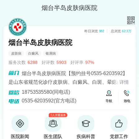
烟台半岛皮肤病医院
昨日浏览
982
总浏览
62.3万
烟台半岛皮肤病医院
皮肤病
白癜风
银屑病
服务次数
6288
好评数
5903
好评率
97%
烟台半岛皮肤病医院【预约挂号0535-6203592】
是山东省规范化诊疗皮肤病、白癜风、白斑、晕痣的医
详情
院。熟悉皮肤病科常见病、多发病、疑难病的诊治，尤
18753535580(同电话)
其擅长光化学疗法、窄波紫外线、308准分子激光以及外
0535-6203592(官方电话)
导航
致电
用药物治疗，比如氮芥乙醇、复方卡力孜然酊等，以及
5人开通服务
移植治疗白癜风，包括自体表皮移植、微小皮片移植、
自体培养黑素细胞移植等。
医院新闻
医生团队
疾病科普
党群工作