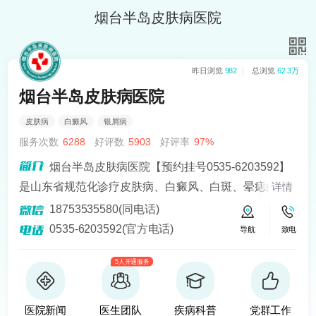
烟台半岛皮肤病医院
昨日浏览
982
总浏览
62.3万
烟台半岛皮肤病医院
皮肤病
白癜风
银屑病
服务次数
6288
好评数
5903
好评率
97%
烟台半岛皮肤病医院【预约挂号0535-6203592】
是山东省规范化诊疗皮肤病、白癜风、白斑、晕痣的医
详情
院。熟悉皮肤病科常见病、多发病、疑难病的诊治，尤
18753535580(同电话)
其擅长光化学疗法、窄波紫外线、308准分子激光以及外
0535-6203592(官方电话)
导航
致电
用药物治疗，比如氮芥乙醇、复方卡力孜然酊等，以及
5人开通服务
移植治疗白癜风，包括自体表皮移植、微小皮片移植、
自体培养黑素细胞移植等。
医院新闻
医生团队
疾病科普
党群工作