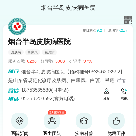
烟台半岛皮肤病医院
昨日浏览
982
总浏览
62.3万
烟台半岛皮肤病医院
皮肤病
白癜风
银屑病
服务次数
6288
好评数
5903
好评率
97%
烟台半岛皮肤病医院【预约挂号0535-6203592】
是山东省规范化诊疗皮肤病、白癜风、白斑、晕痣的医
详情
院。熟悉皮肤病科常见病、多发病、疑难病的诊治，尤
18753535580(同电话)
其擅长光化学疗法、窄波紫外线、308准分子激光以及外
0535-6203592(官方电话)
导航
致电
用药物治疗，比如氮芥乙醇、复方卡力孜然酊等，以及
5人开通服务
移植治疗白癜风，包括自体表皮移植、微小皮片移植、
自体培养黑素细胞移植等。
医院新闻
医生团队
疾病科普
党群工作