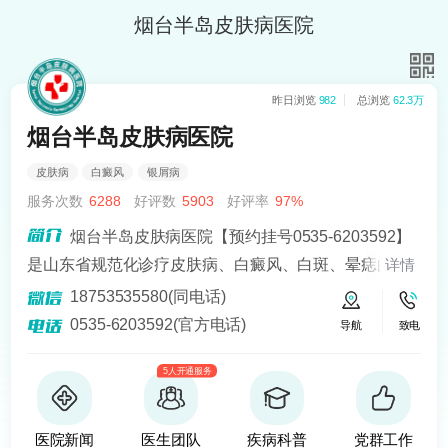
烟台半岛皮肤病医院
昨日浏览
982
总浏览
62.3万
烟台半岛皮肤病医院
皮肤病
白癜风
银屑病
服务次数
6288
好评数
5903
好评率
97%
烟台半岛皮肤病医院【预约挂号0535-6203592】
是山东省规范化诊疗皮肤病、白癜风、白斑、晕痣的医
详情
院。熟悉皮肤病科常见病、多发病、疑难病的诊治，尤
18753535580(同电话)
其擅长光化学疗法、窄波紫外线、308准分子激光以及外
0535-6203592(官方电话)
导航
致电
用药物治疗，比如氮芥乙醇、复方卡力孜然酊等，以及
5人开通服务
移植治疗白癜风，包括自体表皮移植、微小皮片移植、
自体培养黑素细胞移植等。
医院新闻
医生团队
疾病科普
党群工作