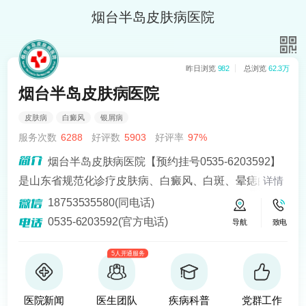
烟台半岛皮肤病医院
昨日浏览
982
总浏览
62.3万
烟台半岛皮肤病医院
皮肤病
白癜风
银屑病
服务次数
6288
好评数
5903
好评率
97%
烟台半岛皮肤病医院【预约挂号0535-6203592】
是山东省规范化诊疗皮肤病、白癜风、白斑、晕痣的医
详情
院。熟悉皮肤病科常见病、多发病、疑难病的诊治，尤
18753535580(同电话)
其擅长光化学疗法、窄波紫外线、308准分子激光以及外
0535-6203592(官方电话)
导航
致电
用药物治疗，比如氮芥乙醇、复方卡力孜然酊等，以及
5人开通服务
移植治疗白癜风，包括自体表皮移植、微小皮片移植、
自体培养黑素细胞移植等。
医院新闻
医生团队
疾病科普
党群工作