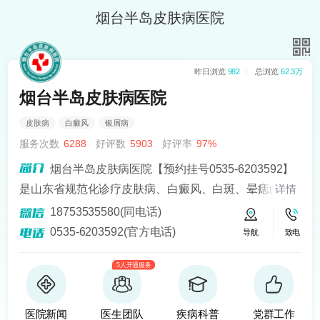
烟台半岛皮肤病医院
昨日浏览
982
总浏览
62.3万
烟台半岛皮肤病医院
皮肤病
白癜风
银屑病
服务次数
6288
好评数
5903
好评率
97%
烟台半岛皮肤病医院【预约挂号0535-6203592】
是山东省规范化诊疗皮肤病、白癜风、白斑、晕痣的医
详情
院。熟悉皮肤病科常见病、多发病、疑难病的诊治，尤
18753535580(同电话)
其擅长光化学疗法、窄波紫外线、308准分子激光以及外
0535-6203592(官方电话)
导航
致电
用药物治疗，比如氮芥乙醇、复方卡力孜然酊等，以及
5人开通服务
移植治疗白癜风，包括自体表皮移植、微小皮片移植、
自体培养黑素细胞移植等。
医院新闻
医生团队
疾病科普
党群工作