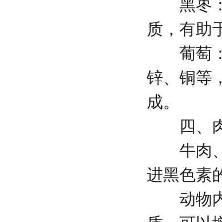
黑枣：含
质，有助
葡萄：特
锌、铜等
成。
四、肉
牛肉、猪
进黑色素
动物内脏