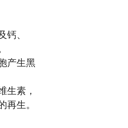
及钙、
。
胞产生黑
维生素，
的再生。