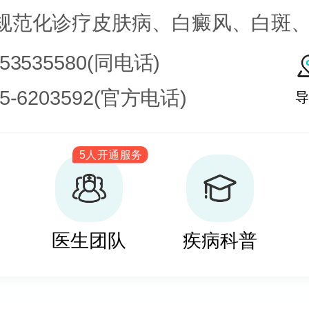
规范化诊疗皮肤病、白癜风、白斑
皮肤病科常见病、多发病、疑难病
753535580(同电话)
化学疗法、窄波紫外线、308准分子
35-6203592(官方电话)
导
治疗，比如氮芥乙醇、复方卡力孜
5人开通服务
疗白癜风，包括自体表皮移植、微
培养黑素细胞移植等。
医生团队
疾病科普