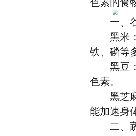
色素的食
一、谷
黑米：含
铁、磷等
黑豆：富
色素。
黑芝麻：
能加速身
二、蔬