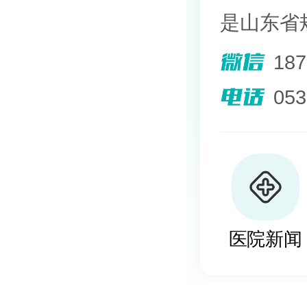
是山东省
院。熟悉
18
其擅长光
05
外用药物
及移植治
植、自体
医院新闻