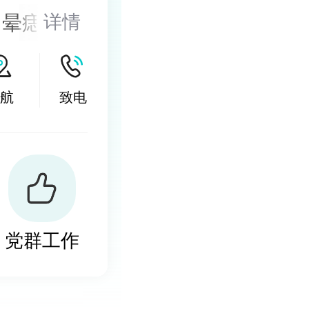
、晕痣的医
详情
的诊治，尤
激光以及
航
致电
然酊等，以
小皮片移
党群工作