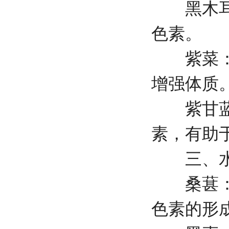
黑木耳：
色素。
紫菜：含
增强体质
紫甘蓝：
素，有助
三、水
桑葚：含
色素的形