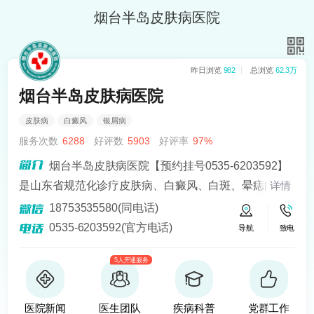
烟台半岛皮肤病医院
昨日浏览
982
总浏览
62.3万
烟台半岛皮肤病医院
皮肤病
白癜风
银屑病
服务次数
6288
好评数
5903
好评率
97%
烟台半岛皮肤病医院【预约挂号0535-6203592】
是山东省规范化诊疗皮肤病、白癜风、白斑、晕痣的医
详情
院。熟悉皮肤病科常见病、多发病、疑难病的诊治，尤
18753535580(同电话)
其擅长光化学疗法、窄波紫外线、308准分子激光以及外
0535-6203592(官方电话)
导航
致电
用药物治疗，比如氮芥乙醇、复方卡力孜然酊等，以及
5人开通服务
移植治疗白癜风，包括自体表皮移植、微小皮片移植、
自体培养黑素细胞移植等。
医院新闻
医生团队
疾病科普
党群工作