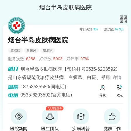
烟台半岛皮肤病医院
昨日浏览
982
总浏览
62.3万
烟台半岛皮肤病医院
皮肤病
白癜风
银屑病
服务次数
6288
好评数
5903
好评率
97%
烟台半岛皮肤病医院【预约挂号0535-6203592】
是山东省规范化诊疗皮肤病、白癜风、白斑、晕痣的医
详情
院。熟悉皮肤病科常见病、多发病、疑难病的诊治，尤
18753535580(同电话)
其擅长光化学疗法、窄波紫外线、308准分子激光以及外
0535-6203592(官方电话)
导航
致电
用药物治疗，比如氮芥乙醇、复方卡力孜然酊等，以及
5人开通服务
移植治疗白癜风，包括自体表皮移植、微小皮片移植、
自体培养黑素细胞移植等。
医院新闻
医生团队
疾病科普
党群工作