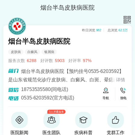
烟台半岛皮肤病医院
昨日浏览
982
总浏览
62.3万
烟台半岛皮肤病医院
皮肤病
白癜风
银屑病
服务次数
6288
好评数
5903
好评率
97%
烟台半岛皮肤病医院【预约挂号0535-6203592】
是山东省规范化诊疗皮肤病、白癜风、白斑、晕痣的医
详情
院。熟悉皮肤病科常见病、多发病、疑难病的诊治，尤
18753535580(同电话)
其擅长光化学疗法、窄波紫外线、308准分子激光以及外
0535-6203592(官方电话)
导航
致电
用药物治疗，比如氮芥乙醇、复方卡力孜然酊等，以及
5人开通服务
移植治疗白癜风，包括自体表皮移植、微小皮片移植、
自体培养黑素细胞移植等。
医院新闻
医生团队
疾病科普
党群工作