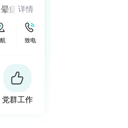
、晕痣的医
详情
的诊治，尤
激光以及
航
致电
然酊等，以
小皮片移
党群工作