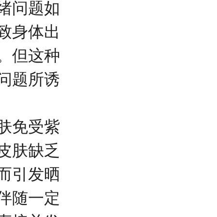
绪问题如
致身体出
。但这种
问题所诱
肤免受紫
皮肤缺乏
而引发晒
伴随一定