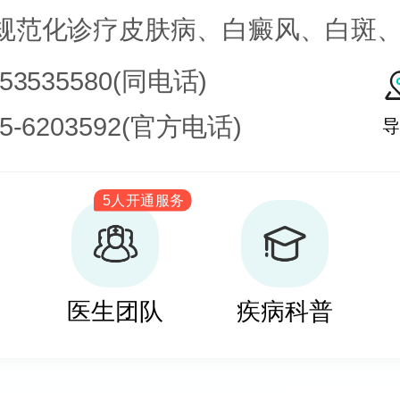
规范化诊疗皮肤病、白癜风、白斑
皮肤病科常见病、多发病、疑难病
753535580(同电话)
化学疗法、窄波紫外线、308准分子
35-6203592(官方电话)
导
治疗，比如氮芥乙醇、复方卡力孜
5人开通服务
疗白癜风，包括自体表皮移植、微
培养黑素细胞移植等。
医生团队
疾病科普