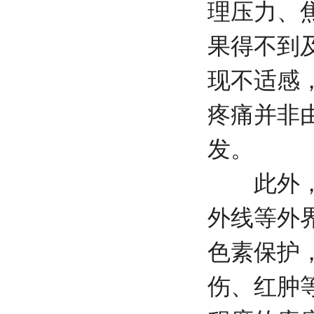
理压力、
果得不到
现不适感
疼痛并非
发。
此外，白
外线等外
色素保护
伤、红肿