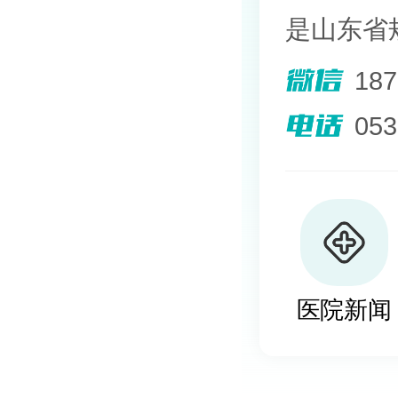
是山东省
院。熟悉
18
其擅长光
05
外用药物
及移植治
植、自体
医院新闻