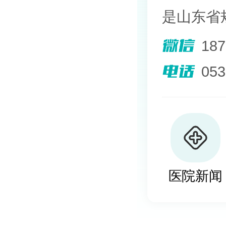
是山东省
院。熟悉
18
其擅长光
05
外用药物
及移植治
植、自体
医院新闻