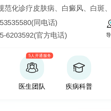
规范化诊疗皮肤病、白癜风、白斑
皮肤病科常见病、多发病、疑难病
753535580(同电话)
化学疗法、窄波紫外线、308准分子
35-6203592(官方电话)
导
治疗，比如氮芥乙醇、复方卡力孜
5人开通服务
疗白癜风，包括自体表皮移植、微
培养黑素细胞移植等。
医生团队
疾病科普