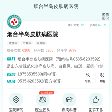
烟台半岛皮肤病医院
昨日浏览
982
总浏览
62.3万
烟台半岛皮肤病医院
皮肤病
白癜风
银屑病
服务次数
6288
好评数
5903
好评率
97%
烟台半岛皮肤病医院【预约挂号0535-6203592】
是山东省规范化诊疗皮肤病、白癜风、白斑、晕痣的医
详情
院。熟悉皮肤病科常见病、多发病、疑难病的诊治，尤
18753535580(同电话)
其擅长光化学疗法、窄波紫外线、308准分子激光以及外
0535-6203592(官方电话)
导航
致电
用药物治疗，比如氮芥乙醇、复方卡力孜然酊等，以及
5人开通服务
移植治疗白癜风，包括自体表皮移植、微小皮片移植、
自体培养黑素细胞移植等。
医院新闻
医生团队
疾病科普
党群工作