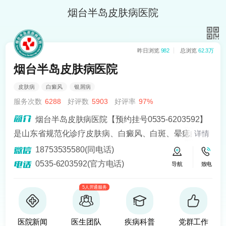
烟台半岛皮肤病医院
昨日浏览
982
总浏览
62.3万
烟台半岛皮肤病医院
皮肤病
白癜风
银屑病
服务次数
6288
好评数
5903
好评率
97%
烟台半岛皮肤病医院【预约挂号0535-6203592】
是山东省规范化诊疗皮肤病、白癜风、白斑、晕痣的医
详情
院。熟悉皮肤病科常见病、多发病、疑难病的诊治，尤
18753535580(同电话)
其擅长光化学疗法、窄波紫外线、308准分子激光以及外
0535-6203592(官方电话)
导航
致电
用药物治疗，比如氮芥乙醇、复方卡力孜然酊等，以及
5人开通服务
移植治疗白癜风，包括自体表皮移植、微小皮片移植、
自体培养黑素细胞移植等。
医院新闻
医生团队
疾病科普
党群工作