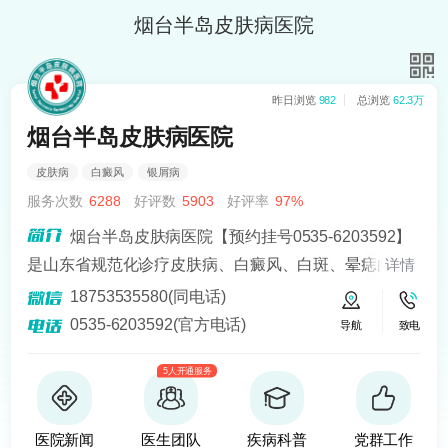
烟台半岛皮肤病医院
昨日浏览
982
总浏览
62.3万
烟台半岛皮肤病医院
皮肤病
白癜风
银屑病
服务次数
6288
好评数
5903
好评率
97%
烟台半岛皮肤病医院【预约挂号0535-6203592】
是山东省规范化诊疗皮肤病、白癜风、白斑、晕痣的医
详情
院。熟悉皮肤病科常见病、多发病、疑难病的诊治，尤
18753535580(同电话)
其擅长光化学疗法、窄波紫外线、308准分子激光以及外
0535-6203592(官方电话)
导航
致电
用药物治疗，比如氮芥乙醇、复方卡力孜然酊等，以及
5人开通服务
移植治疗白癜风，包括自体表皮移植、微小皮片移植、
自体培养黑素细胞移植等。
医院新闻
医生团队
疾病科普
党群工作