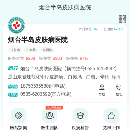
烟台半岛皮肤病医院
昨日浏览
982
总浏览
62.3万
烟台半岛皮肤病医院
皮肤病
白癜风
银屑病
服务次数
6288
好评数
5903
好评率
97%
烟台半岛皮肤病医院【预约挂号0535-6203592】
是山东省规范化诊疗皮肤病、白癜风、白斑、晕痣的医
详情
院。熟悉皮肤病科常见病、多发病、疑难病的诊治，尤
18753535580(同电话)
其擅长光化学疗法、窄波紫外线、308准分子激光以及外
0535-6203592(官方电话)
导航
致电
用药物治疗，比如氮芥乙醇、复方卡力孜然酊等，以及
5人开通服务
移植治疗白癜风，包括自体表皮移植、微小皮片移植、
自体培养黑素细胞移植等。
医院新闻
医生团队
疾病科普
党群工作