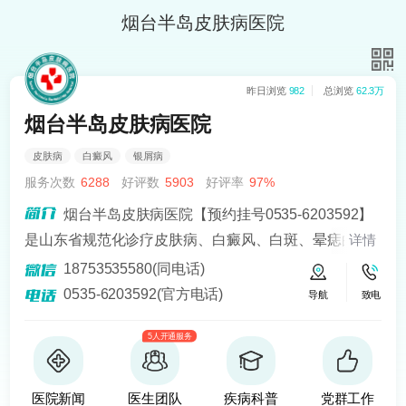
烟台半岛皮肤病医院
昨日浏览
982
总浏览
62.3万
烟台半岛皮肤病医院
皮肤病
白癜风
银屑病
服务次数
6288
好评数
5903
好评率
97%
烟台半岛皮肤病医院【预约挂号0535-6203592】
是山东省规范化诊疗皮肤病、白癜风、白斑、晕痣的医
详情
院。熟悉皮肤病科常见病、多发病、疑难病的诊治，尤
18753535580(同电话)
其擅长光化学疗法、窄波紫外线、308准分子激光以及外
0535-6203592(官方电话)
导航
致电
用药物治疗，比如氮芥乙醇、复方卡力孜然酊等，以及
5人开通服务
移植治疗白癜风，包括自体表皮移植、微小皮片移植、
自体培养黑素细胞移植等。
医院新闻
医生团队
疾病科普
党群工作